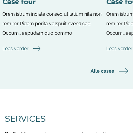
Case four
Case fo
Orem istrum inciate consed ut latium nita non
Orem istrum 
rem rer Pidem porita volspuit nvendicae.
rem rer Pide
Occum… aepudam quo commo
Occum… ae
Lees verder
Lees verder
Alle cases
SERVICES